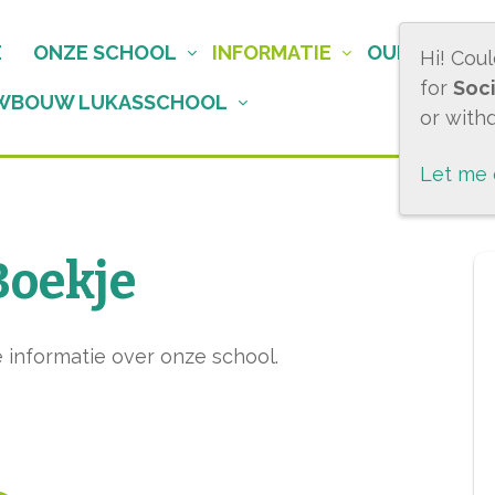
E
ONZE SCHOOL
INFORMATIE
OUDERS
Hi! Cou
for
Soci
WBOUW LUKASSCHOOL
or with
Let me
Boekje
le informatie over onze school.