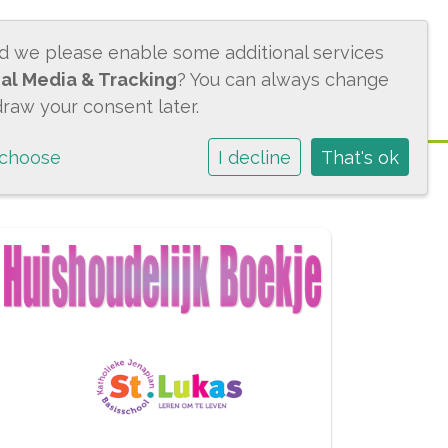
ACTUEEL
CONTACT
BMS
ld we please enable some additional services
al Media & Tracking
? You can always change
draw your consent later.
 choose
I decline
That's ok